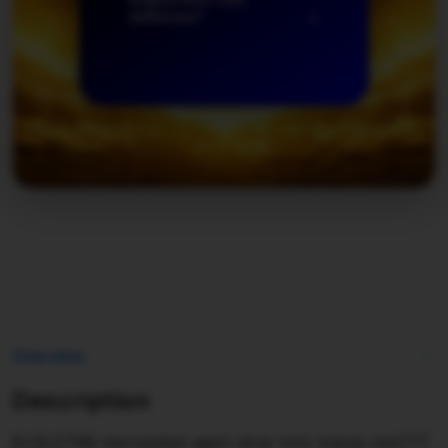
daftarnya?
Overview
Description
RJSLOT88 merupakan agen situs toto macau slot777