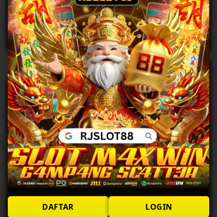
berlangsung secepat kilat, jujur,
serta tidak ada syarat apapun.
Pemain dapat merasakan
kenyaman saat bermain dengan
berbagai pilihan permainan yang
bervariatif dan unik, serta
persentase kemenangan yang
sangatlah tinggi. Itulah yang
menjadikan RJSLOT88 sebagai
pilihan utama bagi para pemain
yang menginginkan ketenangan
dan kenyamanan saat bermain.
DAFTAR
LOGIN