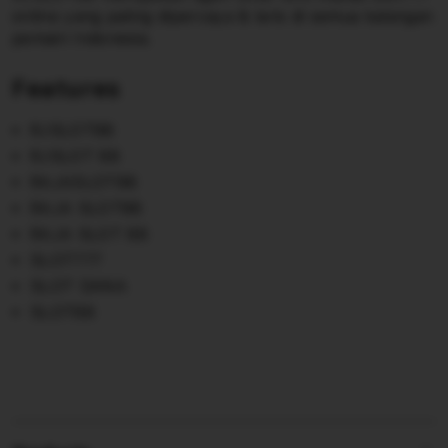
online yang paling dipercaya & laris di semua kalangan
pemain Indonesia.
Features
RJSLOT88
RJSLOT 88
RAJASLOT88
RAJA SLOT88
RAJA SLOT 88
SLOT777
SLOT DANA
SLOT88
S
i
n