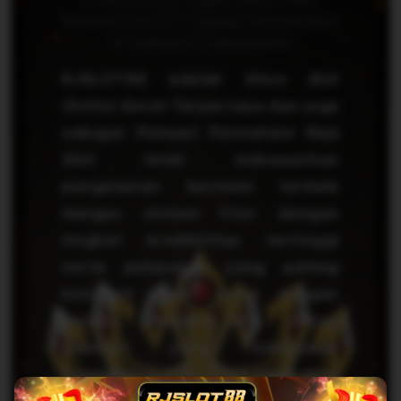
Macau Slot777 Online Terpercaya
& Terlaris Di Indonesia
RJSLOT88 adalah
Situs Slot
Online Gacor
Terpercaya dan juga
sebagai
Pelopor Permainan Raja
Slot
telah menawarkan
pengalaman bermain terbaik
dengan sistem fitur dengan
tingkat kredibilitas tertinggi
serta pelayanan yang palimg
kondusif. Kami yakin dengan
inovasi modern ini, setiap
member yang melakukan
transaksi di RJSLOT88 pasti akan